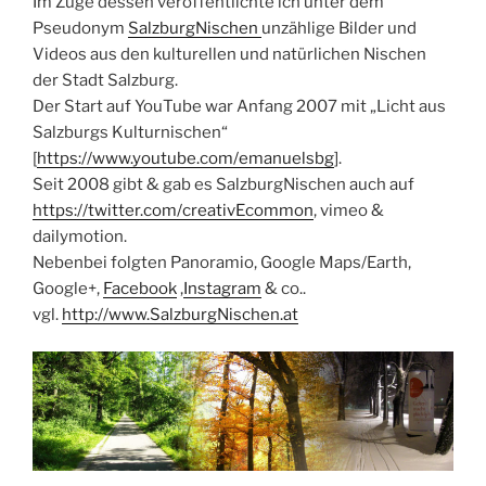
Im Zuge dessen veröffentlichte ich unter dem
Pseudonym
SalzburgNischen
unzählige Bilder und
Videos aus den kulturellen und natürlichen Nischen
der Stadt Salzburg.
Der Start auf YouTube war Anfang 2007 mit „Licht aus
Salzburgs Kulturnischen“
[
https://www.youtube.com/emanuelsbg
].
Seit 2008 gibt & gab es SalzburgNischen auch auf
https://twitter.com/creativEcommon
, vimeo &
dailymotion.
Nebenbei folgten Panoramio, Google Maps/Earth,
Google+,
Facebook
,
Instagram
& co..
vgl.
http://www.SalzburgNischen.at