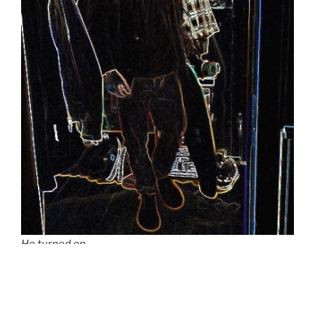
H
e turned on,