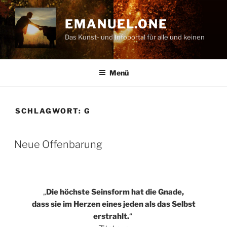
Zum
Inhalt
EMANUEL.ONE
springen
Das Kunst- und Infoportal für alle und keinen
Menü
SCHLAGWORT:
G
VERÖFFENTLICHT
Neue Offenbarung
AM
„
Die höchste Seinsform hat die Gnade,
dass sie im Herzen eines jeden als das Selbst
erstrahlt.
“