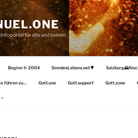
UEL.ONE
Infoportal für alle und keinen
Beginn ✨ 2004
SinndesLebens.net🌳
Salzburg🌄Nis
e führen zu…
Gott.one
Gott.support
Gott.zone