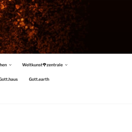
chen
Weltkunst🌹zentrale
Gott.haus
Gott.earth