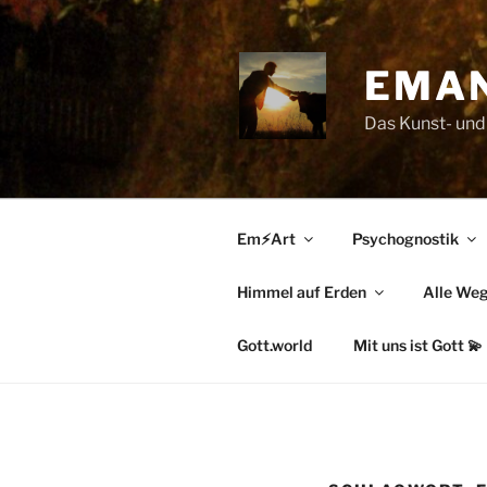
Zum
Inhalt
springen
EMAN
Das Kunst- und 
Em⚡Art
Psychognostik
Himmel auf Erden
Alle Weg
Gott.world
Mit uns ist Gott 💫