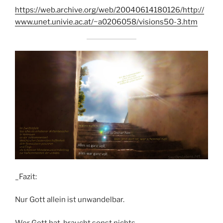
https://web.archive.org/web/20040614180126/http://
www.unet.univie.ac.at/~a0206058/visions50-3.htm
_Fazit:
Nur Gott allein ist unwandelbar.
Wer Gott hat, braucht sonst nichts.