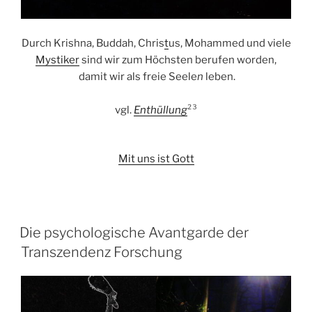
Durch Krishna, Buddah, Chris
t
us, Mohammed und viele
My
stik
er
sind wir zum Höchsten berufen worden,
damit wir als freie Seele
n
leben.
vgl.
Enthüllung
²³
Mit uns ist Gott
VERÖFFENTLICHT
Die psychologische Avantgarde der
AM
Transzendenz Forschung