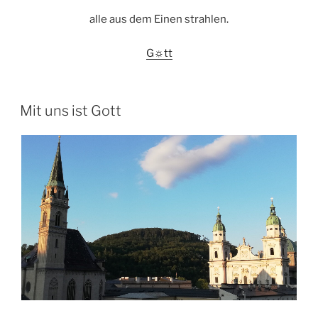
alle aus dem Einen strahlen.
G☼tt
VERÖFFENTLICHT
Mit uns ist Gott
AM