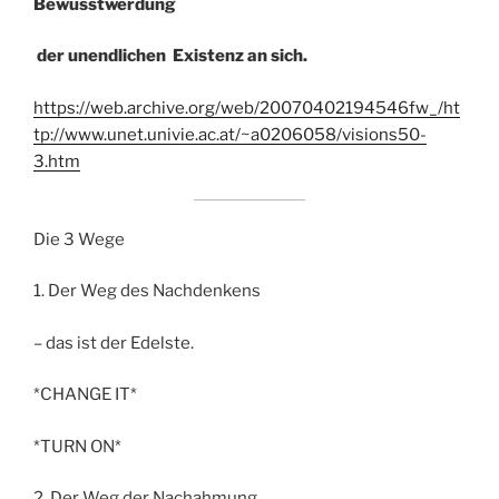
Bewusstwerdung
der unendlichen
Existenz an sich.
https://web.archive.org/web/20070402194546fw_/ht
tp://www.unet.univie.ac.at/~a0206058/visions50-
3.htm
Die 3 Wege
1. Der Weg des Nachdenkens
– das ist der Edelste.
*CHANGE IT*
*TURN ON*
2. Der Weg der Nachahmung